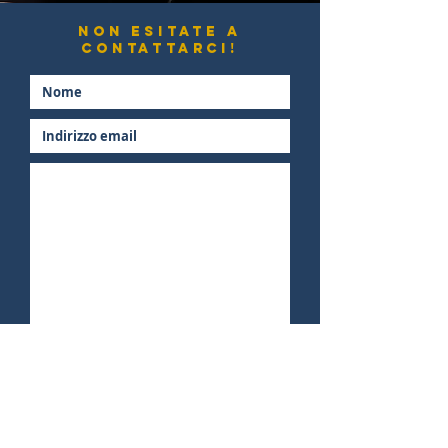
non esitate a
contattarci!
Invia