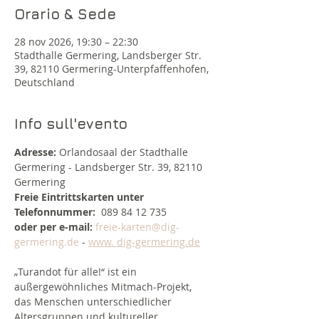
Orario & Sede
28 nov 2026, 19:30 – 22:30
Stadthalle Germering, Landsberger Str.
39, 82110 Germering-Unterpfaffenhofen,
Deutschland
Info sull'evento
Adresse:
 Orlandosaal der Stadthalle 
Germering - Landsberger Str. 39, 82110 
Germering
Freie Eintrittskarten unter 
Telefonnummer:
  089 84 12 735  
oder per e-mail:
freie-karten@dig-
germering.de
 - 
www. 
dig-germering.de
„Turandot für alle!“ ist ein 
außergewöhnliches Mitmach-Projekt, 
das Menschen unterschiedlicher 
Altersgruppen und kultureller 