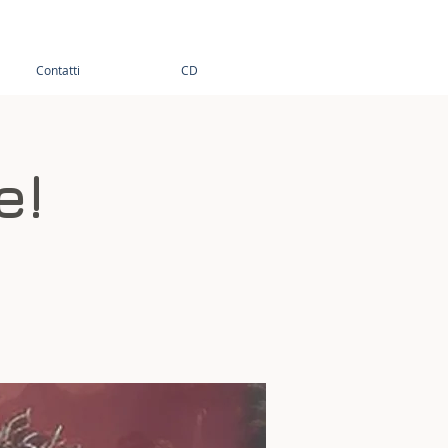
Contatti
CD
e!