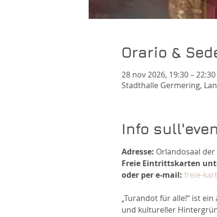
Orario & Sed
28 nov 2026, 19:30 – 22:30
Stadthalle Germering, La
Info sull'eve
Adresse:
 Orlandosaal der
Freie Eintrittskarten u
oder per e-mail:
freie-ka
„Turandot für alle!“ ist 
und kultureller Hintergrü