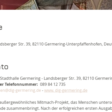
e
ndsberger Str. 39, 82110 Germering-Unterpfaffenhofen, Deu
nto
 Stadthalle Germering - Landsberger Str. 39, 82110 Germeri
nter Telefonnummer:
  089 84 12 735  
rten@dig-germering.de
 - 
www. 
dig-germering.de
ein außergewöhnliches Mitmach-Projekt, das Menschen unters
nde zusammenbringt. Nach der erfolgreichen ersten Ausgabe