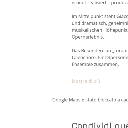
erneut realisiert – produz
Im Mittelpunkt steht Giac
und dramatisch, geheimnis
musikalischen Höhepunkten
Opernerlebnis. 
Das Besondere an „Turandot
Laienchöre, Einzelperson
Ensemble zusammen. 
Mostra di più
Google Maps è stato bloccato a causa
Condividi qu